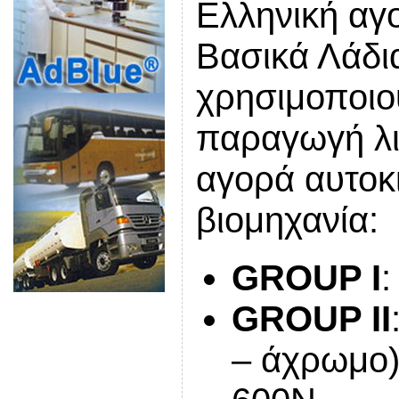
Ελληνική αγ
Βασικά Λάδι
χρησιμοποιού
παραγωγή λι
αγορά αυτοκι
βιομηχανία:
GROUP I
:
GROUP II
– άχρωμο)