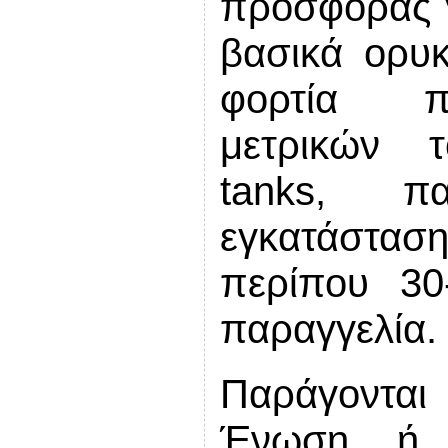
προσφοράς 
βασικά ορυ
φορτία π
μετρικών τ
tanks, π
εγκατάστασ
περίπου 30
παραγγελία.
Παράγονται
Ένωση ή 