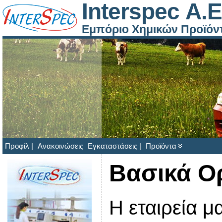
Interspec Α.Ε
Εμπόριο Χημικών Προϊόν
Προφίλ |
Ανακοινώσεις
Εγκαταστάσεις |
Προϊόντα
Βασικά Ο
Η εταιρεία μ