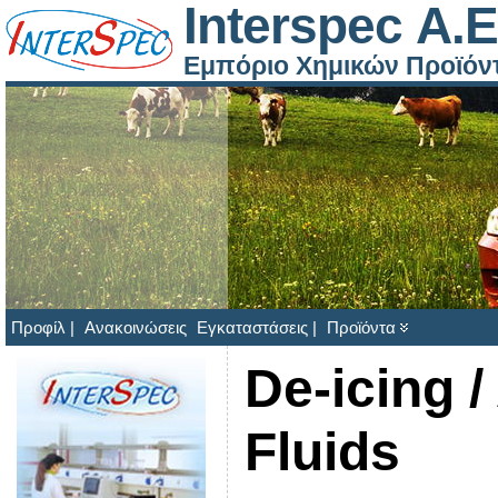
Interspec Α.Ε
Εμπόριο Χημικών Προϊόν
Προφίλ |
Ανακοινώσεις
Εγκαταστάσεις |
Προϊόντα
De-icing /
Fluids